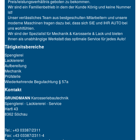
Preis/leistungsverhältnis geboten zu bekommen.
Wir sind ein Familienbetrieb in dem der Kunde König und keine Nummer
ist!
Unser verlässliches Team aus bestgeschulten Mitarbeitern und unsere
moderne Maschinen tragen dazu bei, dass sich SIE und IHR AUTO bei
uns wohlfühlen.
Wir sind der Spezialist für Mechanik & Karosserie & Lack und bieten
Ihnen als unabhängige Werkstatt das optimale Service für jedes Auto!
Tätigkeitsbereiche
Spenglerei
Lackiererei
Aufbereitung
Mechanik
Prüfstelle
Wiederkehrende Begutachtung § 57a
Kontakt
GRUNDMANN
Karosseriebautechnik
Spenglerei - Lackiererei - Service
Hartl 43
8362 Söchau
Tel.: +43 03387/2311
Fax: +43 03387/2311-4