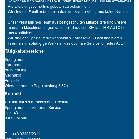
So können sich heute unsere Kunden sicher sein, bei uns ein exzellentes
Preis/leistungsverhältnis geboten zu bekommen.
Wir sind ein Familienbetrieb in dem der Kunde König und keine Nummer
ist!
Unser verlässliches Team aus bestgeschulten Mitarbeitern und unsere
moderne Maschinen tragen dazu bei, dass sich SIE und IHR AUTO bei
uns wohlfühlen.
Wir sind der Spezialist für Mechanik & Karosserie & Lack und bieten
Ihnen als unabhängige Werkstatt das optimale Service für jedes Auto!
Tätigkeitsbereiche
Spenglerei
Lackiererei
Aufbereitung
Mechanik
Prüfstelle
Wiederkehrende Begutachtung § 57a
Kontakt
GRUNDMANN
Karosseriebautechnik
Spenglerei - Lackiererei - Service
Hartl 43
8362 Söchau
Tel.: +43 03387/2311
Fax: +43 03387/2311-4